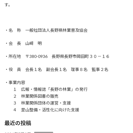
す。
・名 称 一般社団法人長野県林業普及協会
・会 長 山﨑 明
・所在地 〒380-0936 長野県長野市岡田町３０－１６
・役 員 会長１名 副会長１名 理事８名 監事２名
・事業内容
１ 広報・情報誌「長野の林業」の発行
２ 林業関係図書の販売
３ 林業関係団体の運営・支援
４ 里山整備・活性化に向けた支援
最近の投稿