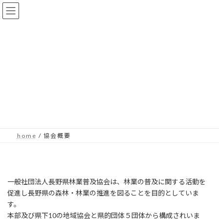
コ
ナ
ン
ビ
テ
ゲ
ン
ー
ツ
シ
へ
ョ
ス
ン
キ
に
ッ
移
プ
動
協 会 概 要
h o m e
協 会 概 要
一般社団法人長野県林業普及協会は、林業の普及に関する活動を
促進し長野県の森林・林業の推進を図ることを目的としていま
す。
本部及び県下10の地域協会と県的団体５団体から構成されいま