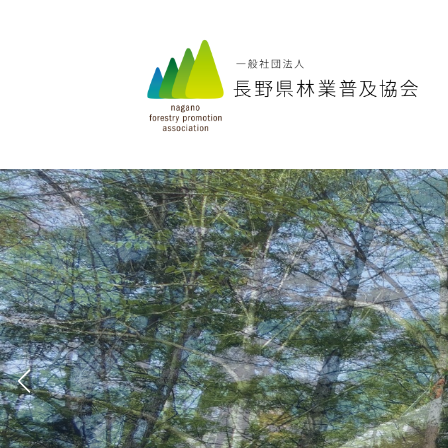
コ
ナ
ン
ビ
テ
ゲ
ン
ー
ツ
シ
へ
ョ
ス
ン
キ
に
ッ
移
プ
動