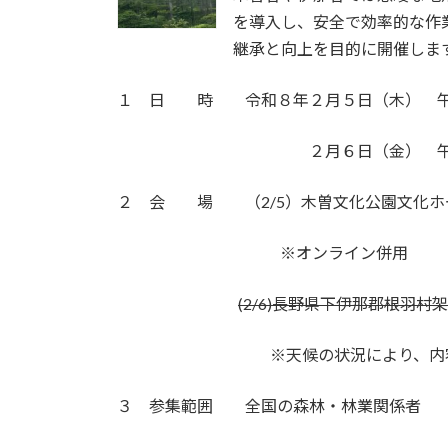
を導⼊し、安全で効率的な作
継承と向上を目的に開催しま
１ 日 時 令和８年２月５日（木） 午後１
２月６日（金） 午前10時 から
２ 会 場 （2/5）木曽文化公園文化ホール
※オンライン併用
(2/6)長野県下伊那郡根羽村
※天候の状況により、内容変更
３ 参集範囲 全国の森林・林業関係者