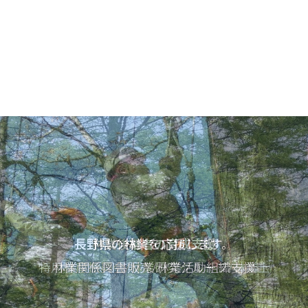
長野県の林業を応援します。
林業後継者の育成支援
特用林産振興会/林業研究グループ/林業士
林業関係図書販売/林業活動組織支援