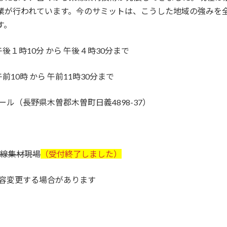
業が⾏われています。今のサミットは、こうした地域の強みを
す。
時10分 から 午後４時30分まで
 午前11時30分まで
（長野県木曽郡木曽町日義4898-37）
架線集材現場
（受付終了しました）
する場合があります