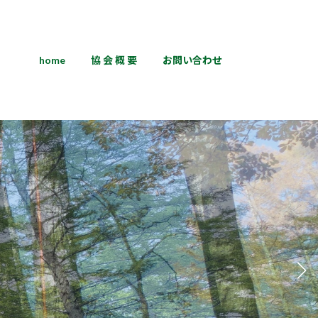
home
協 会 概 要
お問い合わせ