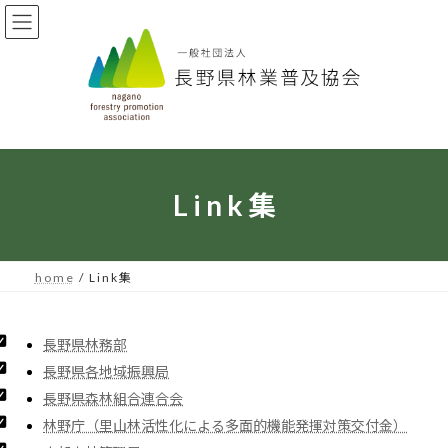
コ
ナ
ン
ビ
テ
ゲ
ン
ー
ツ
シ
へ
ョ
ス
ン
キ
に
ッ
移
プ
動
L i n k 集
h o m e
L i n k 集
長野県林務部
長野県各地域振興局
長野県森林組合連合会
林野庁（里山林活性化による多面的機能発揮対策交付金）