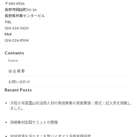
〒380-0936
長野市岡田町30-16
長野県林業センタービル
TEL
026-226-5620
FAX
026-226-8504
Contents
home
協 会 概 要
お問い合わせ
Recent Posts
令和８年度里山利活用人材の育成事業の実施要領・様式・記入例を掲載し
ました。
架線集材全国サミットの開催
地域資源を活かす！木質バイオマス活用実践研修